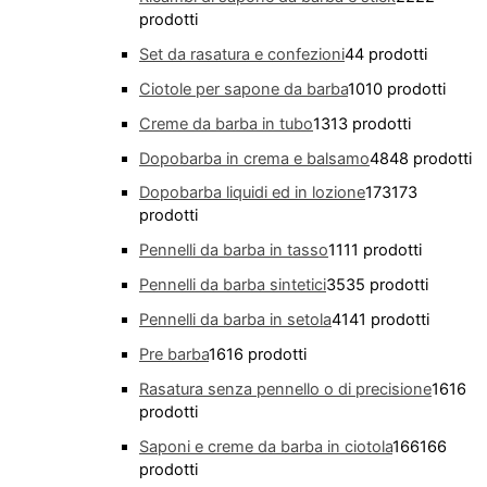
prodotti
Set da rasatura e confezioni
4
4 prodotti
Ciotole per sapone da barba
10
10 prodotti
Creme da barba in tubo
13
13 prodotti
Dopobarba in crema e balsamo
48
48 prodotti
Dopobarba liquidi ed in lozione
173
173
prodotti
Pennelli da barba in tasso
11
11 prodotti
Pennelli da barba sintetici
35
35 prodotti
Pennelli da barba in setola
41
41 prodotti
Pre barba
16
16 prodotti
Rasatura senza pennello o di precisione
16
16
prodotti
Saponi e creme da barba in ciotola
166
166
prodotti