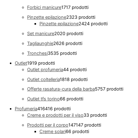
Forbici manicure
17
17 prodotti
Pinzette epilazione
23
23 prodotti
Pinzette epilazione
24
24 prodotti
Set manicure
20
20 prodotti
Tagliaunghie
26
26 prodotti
Tronchesi
35
35 prodotti
Outlet
19
19 prodotti
Outlet profumeria
4
4 prodotti
Outlet coltelleria
18
18 prodotti
Offerte rasatura-cura della barba
57
57 prodotti
Outlet tfs torino
6
6 prodotti
Profumeria
416
416 prodotti
Creme e prodotti per il viso
3
3 prodotti
Prodotti per il corpo
147
147 prodotti
Creme solari
6
6 prodotti