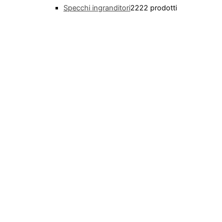
Specchi ingranditori
22
22 prodotti