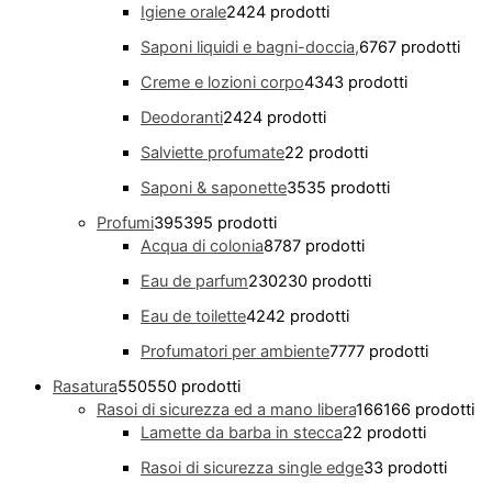
Igiene orale
24
24 prodotti
Saponi liquidi e bagni-doccia,
67
67 prodotti
Creme e lozioni corpo
43
43 prodotti
Deodoranti
24
24 prodotti
Salviette profumate
2
2 prodotti
Saponi & saponette
35
35 prodotti
Profumi
395
395 prodotti
Acqua di colonia
87
87 prodotti
Eau de parfum
230
230 prodotti
Eau de toilette
42
42 prodotti
Profumatori per ambiente
77
77 prodotti
Rasatura
550
550 prodotti
Rasoi di sicurezza ed a mano libera
166
166 prodotti
Lamette da barba in stecca
2
2 prodotti
Rasoi di sicurezza single edge
3
3 prodotti