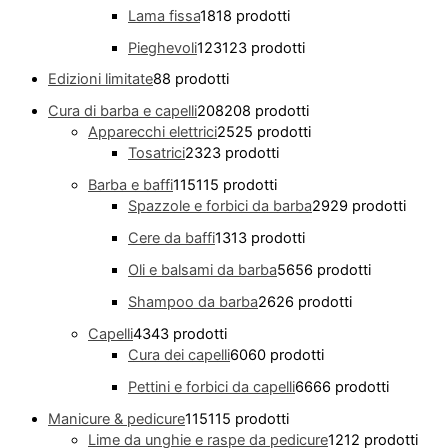
Lama fissa
18
18 prodotti
Pieghevoli
123
123 prodotti
Edizioni limitate
8
8 prodotti
Cura di barba e capelli
208
208 prodotti
Apparecchi elettrici
25
25 prodotti
Tosatrici
23
23 prodotti
Barba e baffi
115
115 prodotti
Spazzole e forbici da barba
29
29 prodotti
Cere da baffi
13
13 prodotti
Oli e balsami da barba
56
56 prodotti
Shampoo da barba
26
26 prodotti
Capelli
43
43 prodotti
Cura dei capelli
60
60 prodotti
Pettini e forbici da capelli
66
66 prodotti
Manicure & pedicure
115
115 prodotti
Lime da unghie e raspe da pedicure
12
12 prodotti