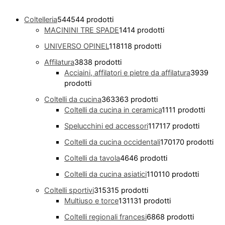
Coltelleria
544
544 prodotti
MACININI TRE SPADE
14
14 prodotti
UNIVERSO OPINEL
118
118 prodotti
Affilatura
38
38 prodotti
Acciaini, affilatori e pietre da affilatura
39
39
prodotti
Coltelli da cucina
363
363 prodotti
Coltelli da cucina in ceramica
11
11 prodotti
Spelucchini ed accessori
117
117 prodotti
Coltelli da cucina occidentali
170
170 prodotti
Coltelli da tavola
46
46 prodotti
Coltelli da cucina asiatici
110
110 prodotti
Coltelli sportivi
315
315 prodotti
Multiuso e torce
131
131 prodotti
Coltelli regionali francesi
68
68 prodotti