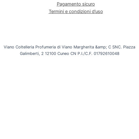
Pagamento sicuro
Termini e condizioni d’uso
Viano Coltelleria Profumeria di Viano Margherita &amp; C SNC. Piazza
Galimberti, 2 12100 Cuneo CN P.I./C.F. 01792610048
INTERNET&Co. web agency
- Con
Kuaby
Visibilità - Sito web - Posizionamento online -
Social
Utilizziamo i cookie per essere sicuri che tu possa avere la
migliore esperienza sul nostro sito. Se continui ad utilizzare
questo sito noi assumiamo che tu ne sia felice.
Ok
No
×