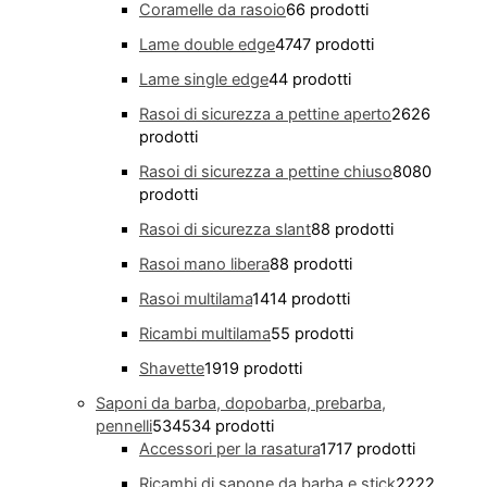
Coramelle da rasoio
6
6 prodotti
Lame double edge
47
47 prodotti
Lame single edge
4
4 prodotti
Rasoi di sicurezza a pettine aperto
26
26
prodotti
Rasoi di sicurezza a pettine chiuso
80
80
prodotti
Rasoi di sicurezza slant
8
8 prodotti
Rasoi mano libera
8
8 prodotti
Rasoi multilama
14
14 prodotti
Ricambi multilama
5
5 prodotti
Shavette
19
19 prodotti
Saponi da barba, dopobarba, prebarba,
pennelli
534
534 prodotti
Accessori per la rasatura
17
17 prodotti
Ricambi di sapone da barba e stick
22
22