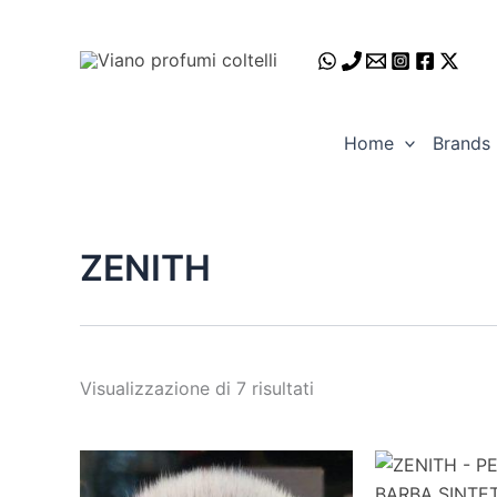
Ordina
Vai
in
al
base
al
contenuto
più
recente
Home
Brands
ZENITH
Visualizzazione di 7 risultati
ZENITH
ZENITH