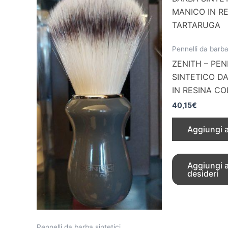
Pennelli da barba
ZENITH – PE
SINTETICO D
IN RESINA C
40,15
€
Aggiungi a
Aggiungi al
desideri
Pennelli da barba sintetici