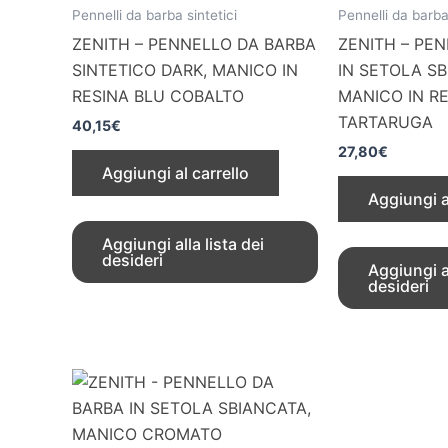
Pennelli da barba sintetici
Pennelli da barba
ZENITH – PENNELLO DA BARBA
ZENITH – PE
SINTETICO DARK, MANICO IN
IN SETOLA SB
RESINA BLU COBALTO
MANICO IN R
TARTARUGA
40,15
€
27,80
€
Aggiungi al carrello
Aggiungi a
Aggiungi alla lista dei
desideri
Aggiungi al
desideri
ZENITH