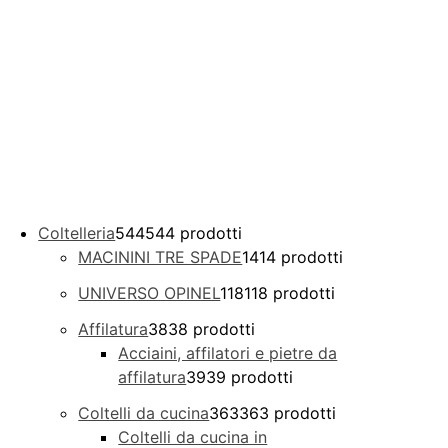
Coltelleria
544
544 prodotti
MACININI TRE SPADE
14
14 prodotti
UNIVERSO OPINEL
118
118 prodotti
Affilatura
38
38 prodotti
Acciaini, affilatori e pietre da
affilatura
39
39 prodotti
Coltelli da cucina
363
363 prodotti
Coltelli da cucina in