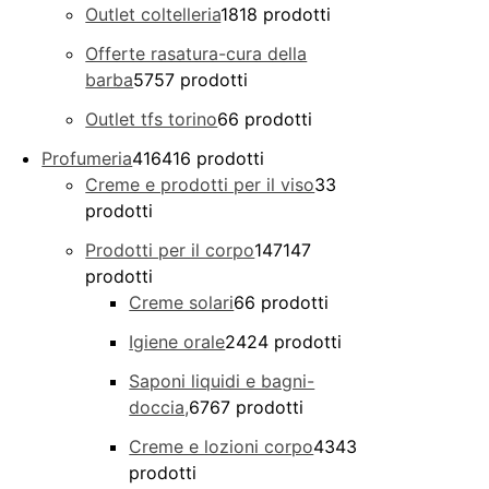
Outlet coltelleria
18
18 prodotti
Offerte rasatura-cura della
barba
57
57 prodotti
Outlet tfs torino
6
6 prodotti
Profumeria
416
416 prodotti
Creme e prodotti per il viso
3
3
prodotti
Prodotti per il corpo
147
147
prodotti
Creme solari
6
6 prodotti
Igiene orale
24
24 prodotti
Saponi liquidi e bagni-
doccia,
67
67 prodotti
Creme e lozioni corpo
43
43
prodotti