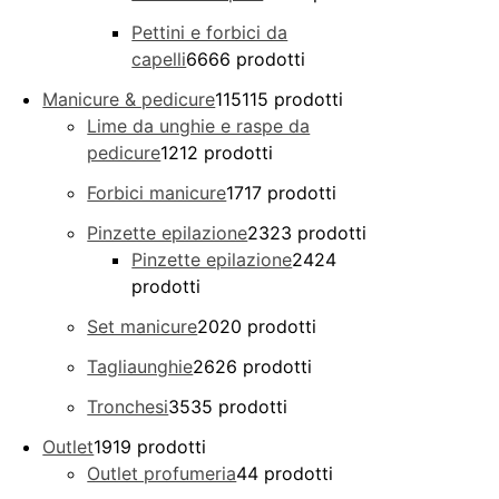
Pettini e forbici da
capelli
66
66 prodotti
Manicure & pedicure
115
115 prodotti
Lime da unghie e raspe da
pedicure
12
12 prodotti
Forbici manicure
17
17 prodotti
Pinzette epilazione
23
23 prodotti
Pinzette epilazione
24
24
prodotti
Set manicure
20
20 prodotti
Tagliaunghie
26
26 prodotti
Tronchesi
35
35 prodotti
Outlet
19
19 prodotti
Outlet profumeria
4
4 prodotti