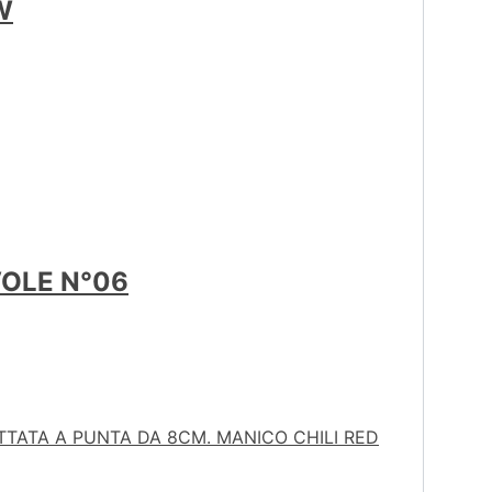
W
VOLE N°06