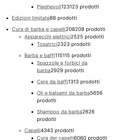
Pieghevoli
123
123 prodotti
Edizioni limitate
8
8 prodotti
Cura di barba e capelli
208
208 prodotti
Apparecchi elettrici
25
25 prodotti
Tosatrici
23
23 prodotti
Barba e baffi
115
115 prodotti
Spazzole e forbici da
barba
29
29 prodotti
Cere da baffi
13
13 prodotti
Oli e balsami da barba
56
56
prodotti
Shampoo da barba
26
26
prodotti
Capelli
43
43 prodotti
Cura dei capelli
60
60 prodotti