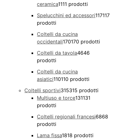
ceramica
11
11 prodotti
Spelucchini ed accessori
117
117
prodotti
Coltelli da cucina
occidentali
170
170 prodotti
Coltelli da tavola
46
46
prodotti
Coltelli da cucina
asiatici
110
110 prodotti
Coltelli sportivi
315
315 prodotti
Multiuso e torce
131
131
prodotti
Coltelli regionali francesi
68
68
prodotti
Lama fissa
18
18 prodotti