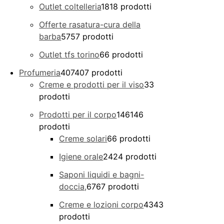
Outlet coltelleria
18
18 prodotti
Offerte rasatura-cura della
barba
57
57 prodotti
Outlet tfs torino
6
6 prodotti
Profumeria
407
407 prodotti
Creme e prodotti per il viso
3
3
prodotti
Prodotti per il corpo
146
146
prodotti
Creme solari
6
6 prodotti
Igiene orale
24
24 prodotti
Saponi liquidi e bagni-
doccia,
67
67 prodotti
Creme e lozioni corpo
43
43
prodotti