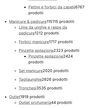
Pettini e forbici da capelli
67
67
prodotti
Manicure & pedicure
115
115 prodotti
Lime da unghie e raspe da
pedicure
12
12 prodotti
Forbici manicure
17
17 prodotti
Pinzette epilazione
23
23 prodotti
Pinzette epilazione
24
24
prodotti
Set manicure
20
20 prodotti
Tagliaunghie
26
26 prodotti
Tronchesi
35
35 prodotti
Outlet
19
19 prodotti
Outlet profumeria
4
4 prodotti