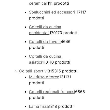
ceramica
11
11 prodotti
Spelucchini ed accessori
117
117
prodotti
Coltelli da cucina
occidentali
170
170 prodotti
Coltelli da tavola
46
46
prodotti
Coltelli da cucina
asiatici
110
110 prodotti
Coltelli sportivi
315
315 prodotti
Multiuso e torce
131
131
prodotti
Coltelli regionali francesi
68
68
prodotti
Lama fissa
18
18 prodotti