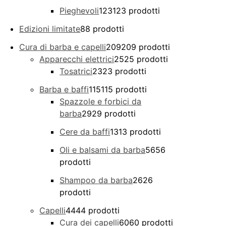
Pieghevoli
123
123 prodotti
Edizioni limitate
8
8 prodotti
Cura di barba e capelli
209
209 prodotti
Apparecchi elettrici
25
25 prodotti
Tosatrici
23
23 prodotti
Barba e baffi
115
115 prodotti
Spazzole e forbici da
barba
29
29 prodotti
Cere da baffi
13
13 prodotti
Oli e balsami da barba
56
56
prodotti
Shampoo da barba
26
26
prodotti
Capelli
44
44 prodotti
Cura dei capelli
60
60 prodotti