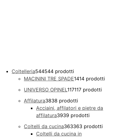
Coltelleria
544
544 prodotti
MACININI TRE SPADE
14
14 prodotti
UNIVERSO OPINEL
117
117 prodotti
Affilatura
38
38 prodotti
Acciaini, affilatori e pietre da
affilatura
39
39 prodotti
Coltelli da cucina
363
363 prodotti
Coltelli da cucina in