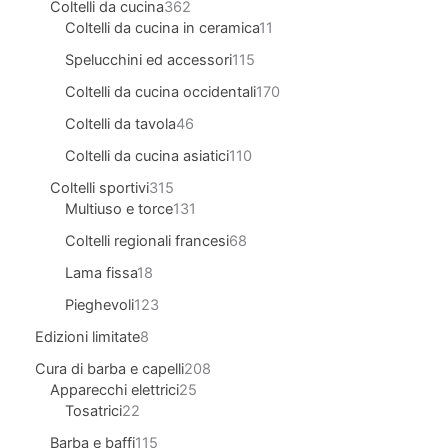
Coltelli da cucina
362
Coltelli da cucina in ceramica
11
Spelucchini ed accessori
115
Coltelli da cucina occidentali
170
Coltelli da tavola
46
Coltelli da cucina asiatici
110
Coltelli sportivi
315
Multiuso e torce
131
Coltelli regionali francesi
68
Lama fissa
18
Pieghevoli
123
Edizioni limitate
8
Cura di barba e capelli
208
Apparecchi elettrici
25
Tosatrici
22
Barba e baffi
115