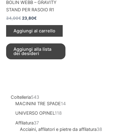
BOLIN WEBB – GRAVITY
STAND PER RASOIO R1
34,00
€
23,80
€
Aggiungi al carrello
Aggiungi alla lista
dei desideri
Coltelleria
543
MACININI TRE SPADE
14
UNIVERSO OPINEL
118
Affilatura
37
Acciaini, affilatori e pietre da affilatura
38