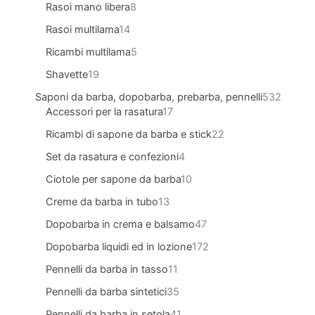
Rasoi mano libera
8
Rasoi multilama
14
Ricambi multilama
5
Shavette
19
Saponi da barba, dopobarba, prebarba, pennelli
532
Accessori per la rasatura
17
Ricambi di sapone da barba e stick
22
Set da rasatura e confezioni
4
Ciotole per sapone da barba
10
Creme da barba in tubo
13
Dopobarba in crema e balsamo
47
Dopobarba liquidi ed in lozione
172
Pennelli da barba in tasso
11
Pennelli da barba sintetici
35
Pennelli da barba in setola
41