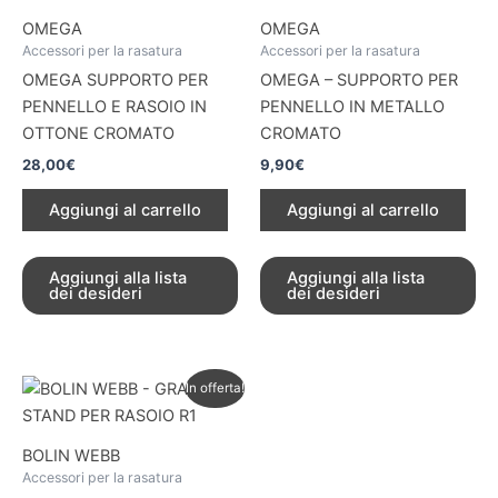
OMEGA
OMEGA
Accessori per la rasatura
Accessori per la rasatura
OMEGA SUPPORTO PER
OMEGA – SUPPORTO PER
PENNELLO E RASOIO IN
PENNELLO IN METALLO
OTTONE CROMATO
CROMATO
28,00
€
9,90
€
Aggiungi al carrello
Aggiungi al carrello
Aggiungi alla lista
Aggiungi alla lista
dei desideri
dei desideri
Il
Il
In offerta!
prezzo
prezzo
originale
attuale
era:
è:
BOLIN WEBB
34,00€.
23,80€.
Accessori per la rasatura