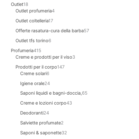
Outlet
18
Outlet profumeria
4
Outlet coltelleria
17
Offerte rasatura-cura della barba
57
Outlet tfs torino
6
Profumeria
415
Creme e prodotti per il viso
3
Prodotti per il corpo
147
Creme solari
6
Igiene orale
24
Saponi liquidi e bagni-doccia,
65
Creme e lozioni corpo
43
Deodoranti
24
Salviette profumate
2
Saponi & saponette
32