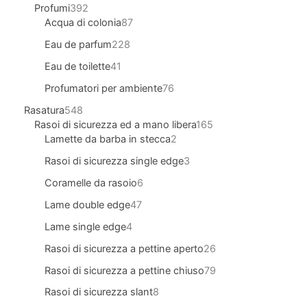
Profumi
392
Acqua di colonia
87
Eau de parfum
228
Eau de toilette
41
Profumatori per ambiente
76
Rasatura
548
Rasoi di sicurezza ed a mano libera
165
Lamette da barba in stecca
2
Rasoi di sicurezza single edge
3
Coramelle da rasoio
6
Lame double edge
47
Lame single edge
4
Rasoi di sicurezza a pettine aperto
26
Rasoi di sicurezza a pettine chiuso
79
Rasoi di sicurezza slant
8