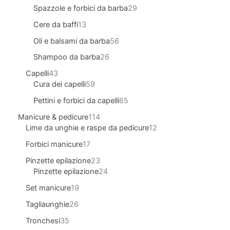
Spazzole e forbici da barba
29
Cere da baffi
13
Oli e balsami da barba
56
Shampoo da barba
26
Capelli
43
Cura dei capelli
59
Pettini e forbici da capelli
65
Manicure & pedicure
114
Lime da unghie e raspe da pedicure
12
Forbici manicure
17
Pinzette epilazione
23
Pinzette epilazione
24
Set manicure
19
Tagliaunghie
26
Tronchesi
35