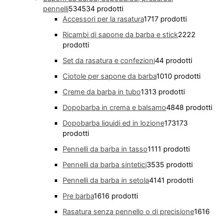
pennelli
534
534 prodotti
Accessori per la rasatura
17
17 prodotti
Ricambi di sapone da barba e stick
22
22
prodotti
Set da rasatura e confezioni
4
4 prodotti
Ciotole per sapone da barba
10
10 prodotti
Creme da barba in tubo
13
13 prodotti
Dopobarba in crema e balsamo
48
48 prodotti
Dopobarba liquidi ed in lozione
173
173
prodotti
Pennelli da barba in tasso
11
11 prodotti
Pennelli da barba sintetici
35
35 prodotti
Pennelli da barba in setola
41
41 prodotti
Pre barba
16
16 prodotti
Rasatura senza pennello o di precisione
16
16