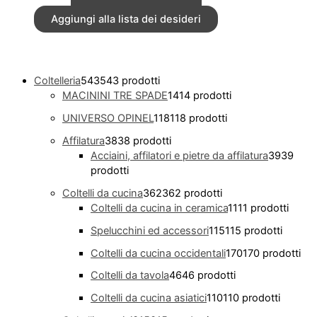
Aggiungi alla lista dei desideri
Coltelleria
543
543 prodotti
MACININI TRE SPADE
14
14 prodotti
UNIVERSO OPINEL
118
118 prodotti
Affilatura
38
38 prodotti
Acciaini, affilatori e pietre da affilatura
39
39
prodotti
Coltelli da cucina
362
362 prodotti
Coltelli da cucina in ceramica
11
11 prodotti
Spelucchini ed accessori
115
115 prodotti
Coltelli da cucina occidentali
170
170 prodotti
Coltelli da tavola
46
46 prodotti
Coltelli da cucina asiatici
110
110 prodotti