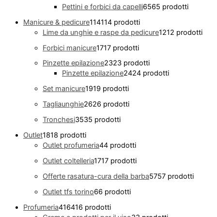
Pettini e forbici da capelli
65
65 prodotti
Manicure & pedicure
114
114 prodotti
Lime da unghie e raspe da pedicure
12
12 prodotti
Forbici manicure
17
17 prodotti
Pinzette epilazione
23
23 prodotti
Pinzette epilazione
24
24 prodotti
Set manicure
19
19 prodotti
Tagliaunghie
26
26 prodotti
Tronchesi
35
35 prodotti
Outlet
18
18 prodotti
Outlet profumeria
4
4 prodotti
Outlet coltelleria
17
17 prodotti
Offerte rasatura-cura della barba
57
57 prodotti
Outlet tfs torino
6
6 prodotti
Profumeria
416
416 prodotti