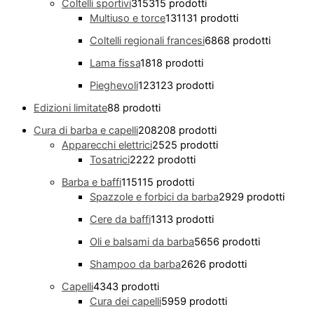
Coltelli sportivi
315
315 prodotti
Multiuso e torce
131
131 prodotti
Coltelli regionali francesi
68
68 prodotti
Lama fissa
18
18 prodotti
Pieghevoli
123
123 prodotti
Edizioni limitate
8
8 prodotti
Cura di barba e capelli
208
208 prodotti
Apparecchi elettrici
25
25 prodotti
Tosatrici
22
22 prodotti
Barba e baffi
115
115 prodotti
Spazzole e forbici da barba
29
29 prodotti
Cere da baffi
13
13 prodotti
Oli e balsami da barba
56
56 prodotti
Shampoo da barba
26
26 prodotti
Capelli
43
43 prodotti
Cura dei capelli
59
59 prodotti