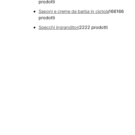
prodotti
Saponi e creme da barba in ciotola
166
166
prodotti
Specchi ingranditori
22
22 prodotti