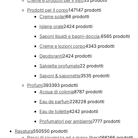
Creme e prodotti per il viso
3
3 prodotti
Prodotti per il corpo
147
147 prodotti
Creme solari
6
6 prodotti
Igiene orale
24
24 prodotti
Saponi liquidi e bagni-doccia,
65
65 prodotti
Creme e lozioni corpo
43
43 prodotti
Deodoranti
24
24 prodotti
Salviette profumate
2
2 prodotti
Saponi & saponette
35
35 prodotti
Profumi
393
393 prodotti
Acqua di colonia
87
87 prodotti
Eau de parfum
228
228 prodotti
Eau de toilette
42
42 prodotti
Profumatori per ambiente
77
77 prodotti
Rasatura
550
550 prodotti
Rasoi di sicurezza ed a mano libera
166
166 prodotti