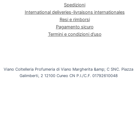
Spedizioni
International deliveries-livraisons internationales
Resi e rimborsi
Pagamento sicuro
Termini e condizioni d’uso
Viano Coltelleria Profumeria di Viano Margherita &amp; C SNC. Piazza
Galimberti, 2 12100 Cuneo CN P.I./C.F. 01792610048
INTERNET&Co. web agency
- Con
Kuaby
Visibilità - Sito web - Posizionamento online -
Social
Utilizziamo i cookie per essere sicuri che tu possa avere la
migliore esperienza sul nostro sito. Se continui ad utilizzare
questo sito noi assumiamo che tu ne sia felice.
Ok
No