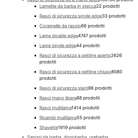
Lamette da barba in stecca
2
2 prodotti
Rasoi di sicurezza single edge
3
3 prodotti
Coramelle da rasoio
6
6 prodotti
Lame double edge
47
47 prodotti
Lame single edge
4
4 prodotti
Rasoi di sicurezza a pettine aperto
26
26
prodotti
Rasoi di sicurezza a pettine chiuso
80
80
prodotti
Rasoi di sicurezza slant
8
8 prodotti
Rasoi mano libera
8
8 prodotti
Rasoi multilama
14
14 prodotti
Ricambi multilama
5
5 prodotti
Shavette
19
19 prodotti
Saponi da barba, dopobarba, prebarba,