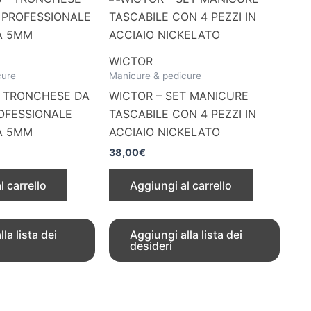
WICTOR
cure
Manicure & pedicure
– TRONCHESE DA
WICTOR – SET MANICURE
ROFESSIONALE
TASCABILE CON 4 PEZZI IN
A 5MM
ACCIAIO NICKELATO
38,00
€
l carrello
Aggiungi al carrello
la lista dei
Aggiungi alla lista dei
desideri