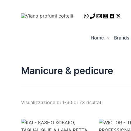
Ordina
Vai
in
al
base
al
contenuto
più
recente
Home
Brands
Manicure & pedicure
Visualizzazione di 1-60 di 73 risultati