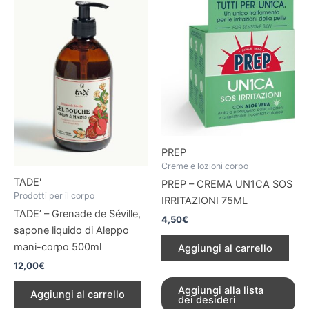
PREP
Creme e lozioni corpo
TADE'
PREP – CREMA UN1CA SOS
Prodotti per il corpo
IRRITAZIONI 75ML
TADE’ – Grenade de Séville,
4,50
€
sapone liquido di Aleppo
mani-corpo 500ml
Aggiungi al carrello
12,00
€
Aggiungi alla lista
Aggiungi al carrello
dei desideri