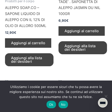
Prodotti per il corpo
TADE’ . SAPONETTA DI
ALEPPO SOAP.CO –
ALEPPO JASMIN DU NIL
SAPONE LIQUIDO DI
100GR
ALEPPO CON IL 12% DI
6,90
€
OLIO DI ALLORO 500ML
Aggiungi al carrello
12,90
€
Aggiungi al carrello
Aggiungi alla lista
dei desideri
Aggiungi alla lista
dei desideri
Prodotti di bellezza e cura personale:
1
scegliere in modo consapevole
/prodotti-di-bellezza-e-cura-personale-scegliere-
in-modo-consapevole/
Utilizziamo i cookie per essere sicuri che tu possa avere la
migliore esperienza sul nostro sito. Se continui ad utilizzare
questo sito noi assumiamo che tu ne sia felice.
TADE'
COLDINAVA
Ok
No
Prodotti per il corpo
Prodotti per il corpo