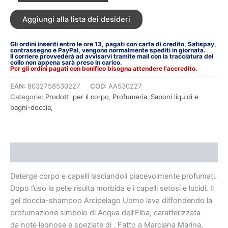
Aggiungi alla lista dei desideri
Gli ordini inseriti entro le ore 13, pagati con carta di credito, Satispay,
contrassegno e PayPal, vengono normalmente spediti in giornata.
Il corriere provvederà ad avvisarvi tramite mail con la tracciatura del
collo non appena sarà preso in carico.
Per gli ordini pagati con bonifico bisogna attendere l'accredito.
EAN:
8032758530227
COD:
AA530227
Categorie:
Prodotti per il corpo
,
Profumeria
,
Saponi liquidi e
bagni-doccia,
Descrizione
Deterge corpo e capelli lasciandoli piacevolmente profumati.
Dopo l’uso la pelle risulta morbida e i capelli setosi e lucidi. Il
gel doccia-shampoo Arcipelago Uomo lava diffondendo la
profumazione simbolo di Acqua dell’Elba, caratterizzata
da note legnose e speziate di . Fatto a Marciana Marina,