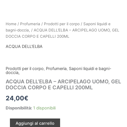
ACQUA
DELL'ELBA
-
ARCIPELAGO
UOMO,
Home
/
Profumeria
/
Prodotti per il corpo
/
Saponi liquidi e
GEL
bagni-doccia,
/ ACQUA DELL’ELBA – ARCIPELAGO UOMO, GEL
DOCCIA
DOCCIA CORPO E CAPELLI 200ML
CORPO
ACQUA DELL'ELBA
E
CAPELLI
200ML
quantità
Prodotti per il corpo
,
Profumeria
,
Saponi liquidi e bagni-
doccia,
ACQUA DELL’ELBA – ARCIPELAGO UOMO, GEL
DOCCIA CORPO E CAPELLI 200ML
24,00
€
Disponibilità:
1 disponibili
Aggiungi al carrello