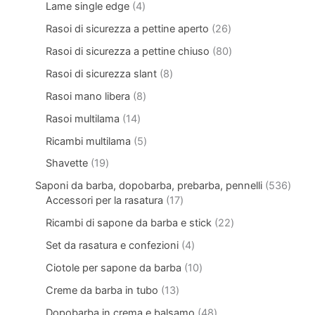
Lame single edge
4
Rasoi di sicurezza a pettine aperto
26
Rasoi di sicurezza a pettine chiuso
80
Rasoi di sicurezza slant
8
Rasoi mano libera
8
Rasoi multilama
14
Ricambi multilama
5
Shavette
19
Saponi da barba, dopobarba, prebarba, pennelli
536
Accessori per la rasatura
17
Ricambi di sapone da barba e stick
22
Set da rasatura e confezioni
4
Ciotole per sapone da barba
10
Creme da barba in tubo
13
Dopobarba in crema e balsamo
48