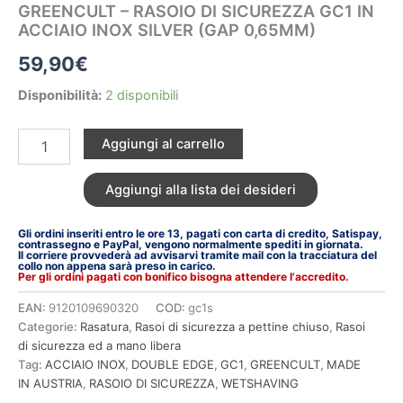
GREENCULT – RASOIO DI SICUREZZA GC1 IN
ACCIAIO INOX SILVER (GAP 0,65MM)
59,90
€
Disponibilità:
2 disponibili
Aggiungi al carrello
Aggiungi alla lista dei desideri
Gli ordini inseriti entro le ore 13, pagati con carta di credito, Satispay,
contrassegno e PayPal, vengono normalmente spediti in giornata.
Il corriere provvederà ad avvisarvi tramite mail con la tracciatura del
collo non appena sarà preso in carico.
Per gli ordini pagati con bonifico bisogna attendere l'accredito.
EAN:
9120109690320
COD:
gc1s
Categorie:
Rasatura
,
Rasoi di sicurezza a pettine chiuso
,
Rasoi
di sicurezza ed a mano libera
Tag:
ACCIAIO INOX
,
DOUBLE EDGE
,
GC1
,
GREENCULT
,
MADE
IN AUSTRIA
,
RASOIO DI SICUREZZA
,
WETSHAVING