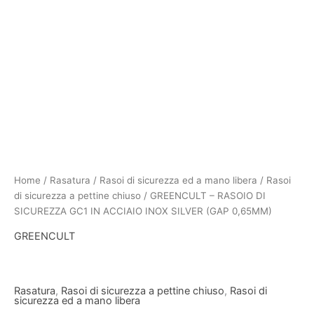
RASOIO
DI
SICUREZZA
GC1
IN
ACCIAIO
INOX
SILVER
(GAP
0,65MM)
quantità
Home
/
Rasatura
/
Rasoi di sicurezza ed a mano libera
/
Rasoi
di sicurezza a pettine chiuso
/ GREENCULT – RASOIO DI
SICUREZZA GC1 IN ACCIAIO INOX SILVER (GAP 0,65MM)
GREENCULT
Rasatura
,
Rasoi di sicurezza a pettine chiuso
,
Rasoi di
sicurezza ed a mano libera