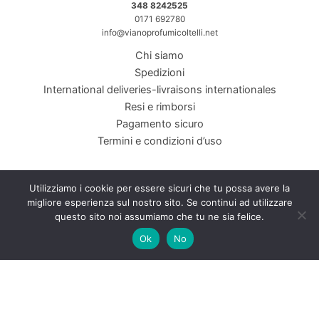
348 8242525
0171 692780
info@vianoprofumicoltelli.net
Chi siamo
Spedizioni
International deliveries-livraisons internationales
Resi e rimborsi
Pagamento sicuro
Termini e condizioni d’uso
Utilizziamo i cookie per essere sicuri che tu possa avere la
migliore esperienza sul nostro sito. Se continui ad utilizzare
Viano Coltelleria Profumeria di Viano Margherita &amp; C SNC. Piazza
questo sito noi assumiamo che tu ne sia felice.
Galimberti, 2 12100 Cuneo CN P.I./C.F. 01792610048
Ok
No
INTERNET&Co. web agency
- Con
Kuaby
Visibilità - Sito web - Posizionamento online -
Social
×