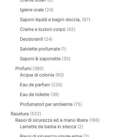
Creme solari
6
Igiene orale
24
Saponi liquidi e bagni-doccia,
67
Creme e lozioni corpo
42
Deodoranti
24
Salviette profumate
1
Saponi & saponette
35
Profumi
380
Acqua di colonia
80
Eau de parfum
226
Eau de toilette
39
Profumatori per ambiente
75
Rasatura
552
Rasoi di sicurezza ed a mano libera
166
Lamette da barba in stecca
2
Rasoi di sicurezza single edge
3