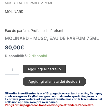
MUSC, EAU DE PARFUM 75ML
DE
PARFUM
MOLINARD
75ML
quantità
Eau de parfum
,
Profumeria
,
Profumi
MOLINARD – MUSC, EAU DE PARFUM 75ML
80,00
€
Disponibilità:
2 disponibili
Aggiungi al carrello
Aggiungi alla lista dei desideri
Gli ordini inseriti entro le ore 13, pagati con carta di credito, Satispay,
contrassegno e PayPal, vengono normalmente spediti in giornata.
Il corriere provvederà ad avvisarvi tramite mail con la tracciatura del
collo non appena sarà preso in carico.
Per gli ordini pagati con bonifico bisogna attendere l'accredito.