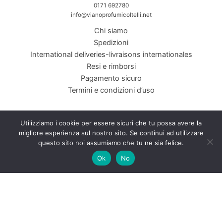
0171 692780
info@vianoprofumicoltelli.net
Chi siamo
Spedizioni
International deliveries-livraisons internationales
Resi e rimborsi
Pagamento sicuro
Termini e condizioni d’uso
Utilizziamo i cookie per essere sicuri che tu possa avere la
migliore esperienza sul nostro sito. Se continui ad utilizzare
Viano Coltelleria Profumeria di Viano Margherita &amp; C SNC. Piazza
questo sito noi assumiamo che tu ne sia felice.
Galimberti, 2 12100 Cuneo CN P.I./C.F. 01792610048
Ok
No
INTERNET&Co. web agency
- Con
Kuaby
Visibilità - Sito web - Posizionamento online -
Social
×