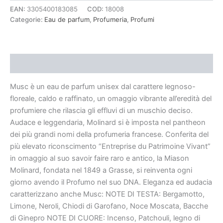
EAN:
3305400183085
COD:
18008
Categorie:
Eau de parfum
,
Profumeria
,
Profumi
Descrizione
Musc è un eau de parfum unisex dal carattere legnoso-
floreale, caldo e raffinato, un omaggio vibrante all’eredità del
profumiere che rilascia gli effluvi di un muschio deciso.
Audace e leggendaria, Molinard si è imposta nel pantheon
dei più grandi nomi della profumeria francese. Conferita del
più elevato riconscimento “Entreprise du Patrimoine Vivant”
in omaggio al suo savoir faire raro e antico, la Miason
Molinard, fondata nel 1849 a Grasse, si reinventa ogni
giorno avendo il Profumo nel suo DNA. Eleganza ed audacia
caratterizzano anche Musc: NOTE DI TESTA: Bergamotto,
Limone, Neroli, Chiodi di Garofano, Noce Moscata, Bacche
di Ginepro NOTE DI CUORE: Incenso, Patchouli, legno di