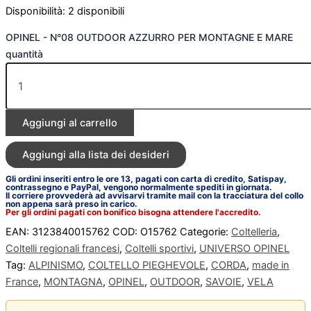
Disponibilità:
2 disponibili
OPINEL - N°08 OUTDOOR AZZURRO PER MONTAGNE E MARE
quantità
Aggiungi al carrello
Aggiungi alla lista dei desideri
Gli ordini inseriti entro le ore 13, pagati con carta di credito, Satispay,
contrassegno e PayPal, vengono normalmente spediti in giornata.
Il corriere provvederà ad avvisarvi tramite mail con la tracciatura del collo
non appena sarà preso in carico.
Per gli ordini pagati con bonifico bisogna attendere l'accredito.
EAN:
3123840015762
COD:
O15762
Categorie:
Coltelleria
,
Coltelli regionali francesi
,
Coltelli sportivi
,
UNIVERSO OPINEL
Tag:
ALPINISMO
,
COLTELLO PIEGHEVOLE
,
CORDA
,
made in
France
,
MONTAGNA
,
OPINEL
,
OUTDOOR
,
SAVOIE
,
VELA