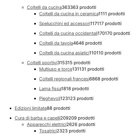
Coltelli da cucina
363
363 prodotti
Coltelli da cucina in ceramica
11
11 prodotti
Spelucchini ed accessori
117
117 prodotti
Coltelli da cucina occidentali
170
170 prodotti
Coltelli da tavola
46
46 prodotti
Coltelli da cucina asiatici
110
110 prodotti
Coltelli sportivi
315
315 prodotti
Multiuso e torce
131
131 prodotti
Coltelli regionali francesi
68
68 prodotti
Lama fissa
18
18 prodotti
Pieghevoli
123
123 prodotti
Edizioni limitate
8
8 prodotti
Cura di barba e capelli
209
209 prodotti
Apparecchi elettrici
26
26 prodotti
Tosatrici
23
23 prodotti