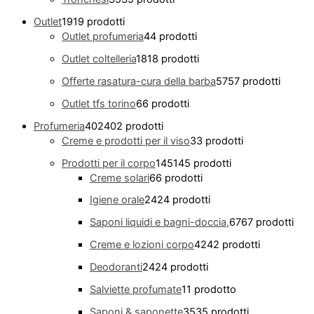
Outlet
19
19 prodotti
Outlet profumeria
4
4 prodotti
Outlet coltelleria
18
18 prodotti
Offerte rasatura-cura della barba
57
57 prodotti
Outlet tfs torino
6
6 prodotti
Profumeria
402
402 prodotti
Creme e prodotti per il viso
3
3 prodotti
Prodotti per il corpo
145
145 prodotti
Creme solari
6
6 prodotti
Igiene orale
24
24 prodotti
Saponi liquidi e bagni-doccia,
67
67 prodotti
Creme e lozioni corpo
42
42 prodotti
Deodoranti
24
24 prodotti
Salviette profumate
1
1 prodotto
Saponi & saponette
35
35 prodotti