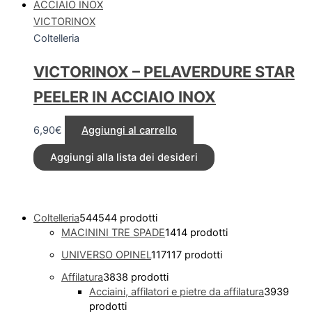
VICTORINOX
Coltelleria
VICTORINOX – PELAVERDURE STAR
PEELER IN ACCIAIO INOX
6,90
€
Aggiungi al carrello
Aggiungi alla lista dei desideri
Coltelleria
544
544 prodotti
MACININI TRE SPADE
14
14 prodotti
UNIVERSO OPINEL
117
117 prodotti
Affilatura
38
38 prodotti
Acciaini, affilatori e pietre da affilatura
39
39
prodotti