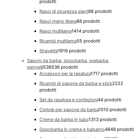
prodotti
Rasoi di sicurezza slant
8
8 prodotti
Rasoi mano libera
8
8 prodotti
Rasoi multilama
14
14 prodotti
Ricambi multilama
5
5 prodotti
Shavette
19
19 prodotti
Saponi da barba, dopobarba, prebarba,
pennelli
536
536 prodotti
Accessori per la rasatura
17
17 prodotti
Ricambi di sapone da barba e stick
22
22
prodotti
Set da rasatura e confezioni
4
4 prodotti
Ciotole per sapone da barba
10
10 prodotti
Creme da barba in tubo
13
13 prodotti
Dopobarba in crema e balsamo
48
48 prodotti