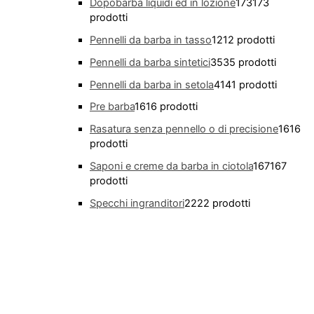
Dopobarba liquidi ed in lozione
173
173
prodotti
Pennelli da barba in tasso
12
12 prodotti
Pennelli da barba sintetici
35
35 prodotti
Pennelli da barba in setola
41
41 prodotti
Pre barba
16
16 prodotti
Rasatura senza pennello o di precisione
16
16
prodotti
Saponi e creme da barba in ciotola
167
167
prodotti
Specchi ingranditori
22
22 prodotti