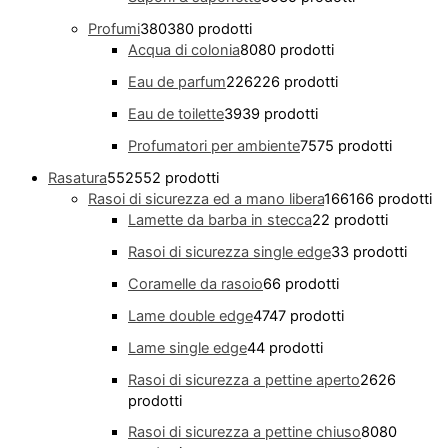
Profumi
380
380 prodotti
Acqua di colonia
80
80 prodotti
Eau de parfum
226
226 prodotti
Eau de toilette
39
39 prodotti
Profumatori per ambiente
75
75 prodotti
Rasatura
552
552 prodotti
Rasoi di sicurezza ed a mano libera
166
166 prodotti
Lamette da barba in stecca
2
2 prodotti
Rasoi di sicurezza single edge
3
3 prodotti
Coramelle da rasoio
6
6 prodotti
Lame double edge
47
47 prodotti
Lame single edge
4
4 prodotti
Rasoi di sicurezza a pettine aperto
26
26
prodotti
Rasoi di sicurezza a pettine chiuso
80
80