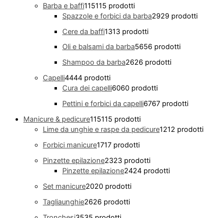
Barba e baffi
115
115 prodotti
Spazzole e forbici da barba
29
29 prodotti
Cere da baffi
13
13 prodotti
Oli e balsami da barba
56
56 prodotti
Shampoo da barba
26
26 prodotti
Capelli
44
44 prodotti
Cura dei capelli
60
60 prodotti
Pettini e forbici da capelli
67
67 prodotti
Manicure & pedicure
115
115 prodotti
Lime da unghie e raspe da pedicure
12
12 prodotti
Forbici manicure
17
17 prodotti
Pinzette epilazione
23
23 prodotti
Pinzette epilazione
24
24 prodotti
Set manicure
20
20 prodotti
Tagliaunghie
26
26 prodotti
Tronchesi
35
35 prodotti