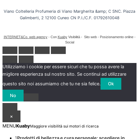
Viano Coltelleria Profumeria di Viano Margherita &amp; C SNC. Piazza
Galimberti, 2 12100 Cuneo CN P.I./C.F. 01792610048
INTERNET&Co. web agency
- Con
Kuaby
Visibilità - Sito web - Posizionamento online -
Social
Utilizziamo i cookie per essere sicuri che tu possa avere la
migliore esperienza sul nostro sito. Se continui ad utilizzare
questo sito noi assumiamo che tu ne sia felice.
Ok
No
×
MENU
Kuaby
Maggiore visibilità sui motori di ricerca
1
Prodotti di bellezza e cura personale: scegliere in