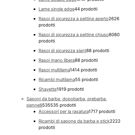
Lame single edge
4
4 prodotti
Rasoi di sicurezza a pettine aperto
26
26
prodotti
Rasoi di sicurezza a pettine chiuso
80
80
prodotti
Rasoi di sicurezza slant
8
8 prodotti
Rasoi mano libera
8
8 prodotti
Rasoi multilama
14
14 prodotti
Ricambi multilama
5
5 prodotti
Shavette
19
19 prodotti
Saponi da barba, dopobarba, prebarba,
pennelli
535
535 prodotti
Accessori per la rasatura
17
17 prodotti
Ricambi di sapone da barba e stick
22
22
prodotti