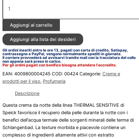
Aggiungi al carrello
Aggiungi alla lista dei desideri
Gli ordini inseriti entro le ore 13, pagati con carta di credito, Satispay,
contrassegno e PayPal, vengono normalmente spediti in giornata.
Il corriere provvederà ad avvisarvi tramite mail con la tracciatura del collo
non appena sarà preso in carico.
Per gli ordini pagati con bonifico bisogna attendere l'accredito.
EAN:
4009800004245
COD:
00424
Categorie:
Creme e
prodotti per il viso
,
Profumeria
Descrizione
Questa crema da notte della linea THERMAL SENSITIVE di
Speick favorisce il recupero della pelle durante la notte con i
benefici dell'acqua termale delle sorgenti minerali delle terme di
Schlangenbad. La texture morbida e piacevole contiene un
complesso di ingredienti altamente attivi con estratto