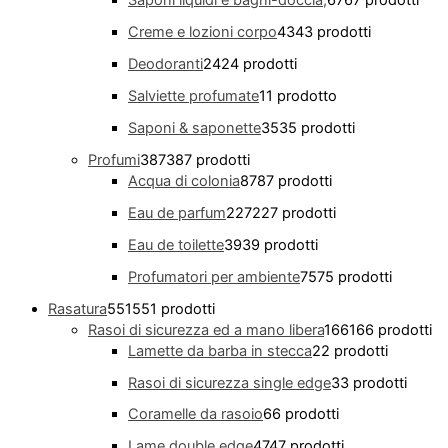
Saponi liquidi e bagni-doccia,
67
67 prodotti
Creme e lozioni corpo
43
43 prodotti
Deodoranti
24
24 prodotti
Salviette profumate
1
1 prodotto
Saponi & saponette
35
35 prodotti
Profumi
387
387 prodotti
Acqua di colonia
87
87 prodotti
Eau de parfum
227
227 prodotti
Eau de toilette
39
39 prodotti
Profumatori per ambiente
75
75 prodotti
Rasatura
551
551 prodotti
Rasoi di sicurezza ed a mano libera
166
166 prodotti
Lamette da barba in stecca
2
2 prodotti
Rasoi di sicurezza single edge
3
3 prodotti
Coramelle da rasoio
6
6 prodotti
Lame double edge
47
47 prodotti