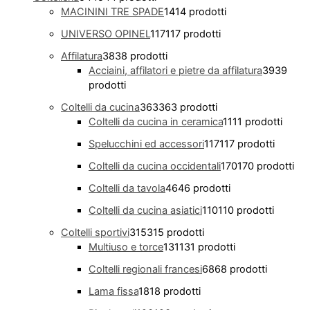
MACININI TRE SPADE
14
14 prodotti
UNIVERSO OPINEL
117
117 prodotti
Affilatura
38
38 prodotti
Acciaini, affilatori e pietre da affilatura
39
39
prodotti
Coltelli da cucina
363
363 prodotti
Coltelli da cucina in ceramica
11
11 prodotti
Spelucchini ed accessori
117
117 prodotti
Coltelli da cucina occidentali
170
170 prodotti
Coltelli da tavola
46
46 prodotti
Coltelli da cucina asiatici
110
110 prodotti
Coltelli sportivi
315
315 prodotti
Multiuso e torce
131
131 prodotti
Coltelli regionali francesi
68
68 prodotti
Lama fissa
18
18 prodotti