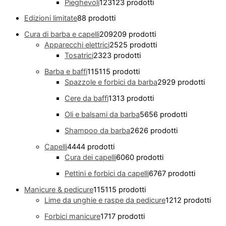
Pieghevoli
123
123 prodotti
Edizioni limitate
8
8 prodotti
Cura di barba e capelli
209
209 prodotti
Apparecchi elettrici
25
25 prodotti
Tosatrici
23
23 prodotti
Barba e baffi
115
115 prodotti
Spazzole e forbici da barba
29
29 prodotti
Cere da baffi
13
13 prodotti
Oli e balsami da barba
56
56 prodotti
Shampoo da barba
26
26 prodotti
Capelli
44
44 prodotti
Cura dei capelli
60
60 prodotti
Pettini e forbici da capelli
67
67 prodotti
Manicure & pedicure
115
115 prodotti
Lime da unghie e raspe da pedicure
12
12 prodotti
Forbici manicure
17
17 prodotti