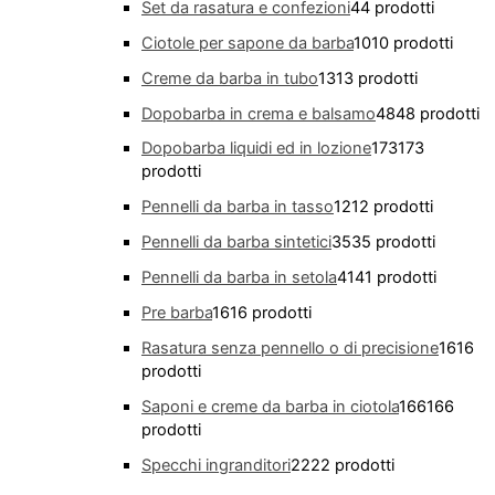
Set da rasatura e confezioni
4
4 prodotti
Ciotole per sapone da barba
10
10 prodotti
Creme da barba in tubo
13
13 prodotti
Dopobarba in crema e balsamo
48
48 prodotti
Dopobarba liquidi ed in lozione
173
173
prodotti
Pennelli da barba in tasso
12
12 prodotti
Pennelli da barba sintetici
35
35 prodotti
Pennelli da barba in setola
41
41 prodotti
Pre barba
16
16 prodotti
Rasatura senza pennello o di precisione
16
16
prodotti
Saponi e creme da barba in ciotola
166
166
prodotti
Specchi ingranditori
22
22 prodotti