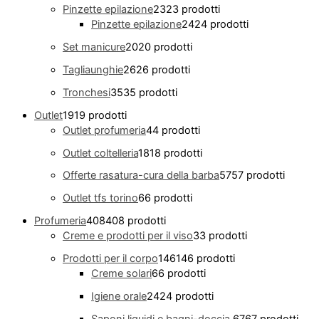
Pinzette epilazione
23
23 prodotti
Pinzette epilazione
24
24 prodotti
Set manicure
20
20 prodotti
Tagliaunghie
26
26 prodotti
Tronchesi
35
35 prodotti
Outlet
19
19 prodotti
Outlet profumeria
4
4 prodotti
Outlet coltelleria
18
18 prodotti
Offerte rasatura-cura della barba
57
57 prodotti
Outlet tfs torino
6
6 prodotti
Profumeria
408
408 prodotti
Creme e prodotti per il viso
3
3 prodotti
Prodotti per il corpo
146
146 prodotti
Creme solari
6
6 prodotti
Igiene orale
24
24 prodotti