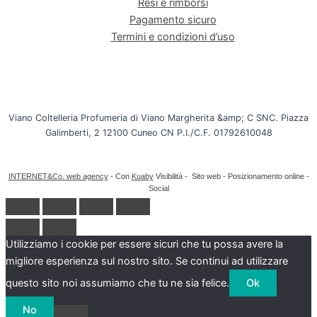
Resi e rimborsi
Pagamento sicuro
Termini e condizioni d’uso
Viano Coltelleria Profumeria di Viano Margherita &amp; C SNC. Piazza
Galimberti, 2 12100 Cuneo CN P.I./C.F. 01792610048
INTERNET&Co. web agency
- Con
Kuaby
Visibilità - Sito web - Posizionamento online -
Social
Utilizziamo i cookie per essere sicuri che tu possa avere la
migliore esperienza sul nostro sito. Se continui ad utilizzare
questo sito noi assumiamo che tu ne sia felice.
Ok
No