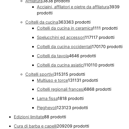
Affilatura
38
38 prodotti
Acciaini, affilatori e pietre da affilatura
39
39
prodotti
Coltelli da cucina
363
363 prodotti
Coltelli da cucina in ceramica
11
11 prodotti
Spelucchini ed accessori
117
117 prodotti
Coltelli da cucina occidentali
170
170 prodotti
Coltelli da tavola
46
46 prodotti
Coltelli da cucina asiatici
110
110 prodotti
Coltelli sportivi
315
315 prodotti
Multiuso e torce
131
131 prodotti
Coltelli regionali francesi
68
68 prodotti
Lama fissa
18
18 prodotti
Pieghevoli
123
123 prodotti
Edizioni limitate
8
8 prodotti
Cura di barba e capelli
209
209 prodotti