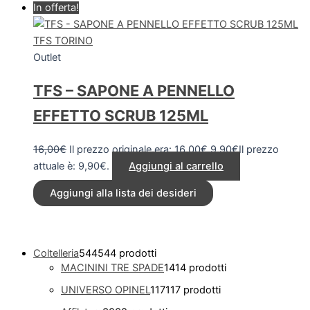
In offerta!
TFS TORINO
Outlet
TFS – SAPONE A PENNELLO
EFFETTO SCRUB 125ML
16,00
€
Il prezzo originale era: 16,00€.
9,90
€
Il prezzo
attuale è: 9,90€.
Aggiungi al carrello
Aggiungi alla lista dei desideri
Coltelleria
544
544 prodotti
MACININI TRE SPADE
14
14 prodotti
UNIVERSO OPINEL
117
117 prodotti