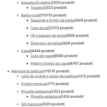
Apparecchi elettrici
25
25 prodotti
Tosatrici
23
23 prodotti
Barba e baffi
115
115 prodotti
Spazzole e forbici da barba
29
29 prodotti
Cere da baffi
13
13 prodotti
Oli e balsami da barba
56
56 prodotti
Shampoo da barba
26
26 prodotti
Capelli
44
44 prodotti
Cura dei capelli
60
60 prodotti
Pettini e forbici da capelli
67
67 prodotti
Manicure & pedicure
115
115 prodotti
Lime da unghie e raspe da pedicure
12
12 prodotti
Forbici manicure
17
17 prodotti
Pinzette epilazione
23
23 prodotti
Pinzette epilazione
24
24 prodotti
Set manicure
20
20 prodotti