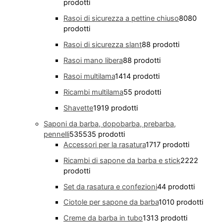
prodotti
Rasoi di sicurezza a pettine chiuso
80
80
prodotti
Rasoi di sicurezza slant
8
8 prodotti
Rasoi mano libera
8
8 prodotti
Rasoi multilama
14
14 prodotti
Ricambi multilama
5
5 prodotti
Shavette
19
19 prodotti
Saponi da barba, dopobarba, prebarba,
pennelli
535
535 prodotti
Accessori per la rasatura
17
17 prodotti
Ricambi di sapone da barba e stick
22
22
prodotti
Set da rasatura e confezioni
4
4 prodotti
Ciotole per sapone da barba
10
10 prodotti
Creme da barba in tubo
13
13 prodotti