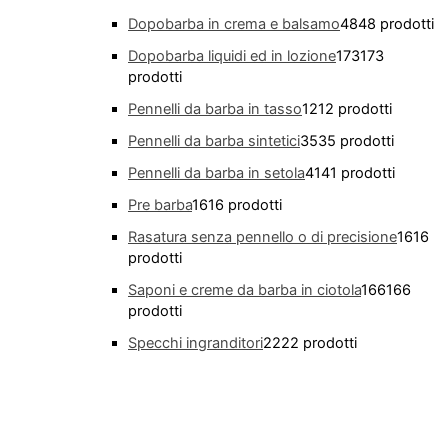
Dopobarba in crema e balsamo
48
48 prodotti
Dopobarba liquidi ed in lozione
173
173
prodotti
Pennelli da barba in tasso
12
12 prodotti
Pennelli da barba sintetici
35
35 prodotti
Pennelli da barba in setola
41
41 prodotti
Pre barba
16
16 prodotti
Rasatura senza pennello o di precisione
16
16
prodotti
Saponi e creme da barba in ciotola
166
166
prodotti
Specchi ingranditori
22
22 prodotti