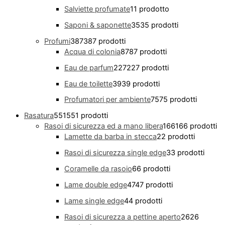
Salviette profumate
1
1 prodotto
Saponi & saponette
35
35 prodotti
Profumi
387
387 prodotti
Acqua di colonia
87
87 prodotti
Eau de parfum
227
227 prodotti
Eau de toilette
39
39 prodotti
Profumatori per ambiente
75
75 prodotti
Rasatura
551
551 prodotti
Rasoi di sicurezza ed a mano libera
166
166 prodotti
Lamette da barba in stecca
2
2 prodotti
Rasoi di sicurezza single edge
3
3 prodotti
Coramelle da rasoio
6
6 prodotti
Lame double edge
47
47 prodotti
Lame single edge
4
4 prodotti
Rasoi di sicurezza a pettine aperto
26
26