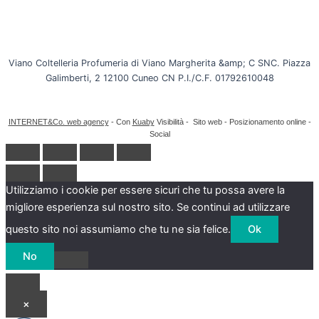
Viano Coltelleria Profumeria di Viano Margherita &amp; C SNC. Piazza
Galimberti, 2 12100 Cuneo CN P.I./C.F. 01792610048
INTERNET&Co. web agency
- Con
Kuaby
Visibilità - Sito web - Posizionamento online -
Social
Utilizziamo i cookie per essere sicuri che tu possa avere la
migliore esperienza sul nostro sito. Se continui ad utilizzare
questo sito noi assumiamo che tu ne sia felice.
Ok
No
×