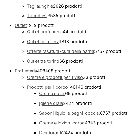
Tagliaunghie
26
26 prodotti
Tronchesi
35
35 prodotti
Outlet
19
19 prodotti
Outlet profumeria
4
4 prodotti
Outlet coltelleria
18
18 prodotti
Offerte rasatura-cura della barba
57
57 prodotti
Outlet tfs torino
6
6 prodotti
Profumeria
408
408 prodotti
Creme e prodotti per il viso
3
3 prodotti
Prodotti per il corpo
146
146 prodotti
Creme solari
6
6 prodotti
Igiene orale
24
24 prodotti
Saponi liquidi e bagni-doccia,
67
67 prodotti
Creme e lozioni corpo
43
43 prodotti
Deodoranti
24
24 prodotti