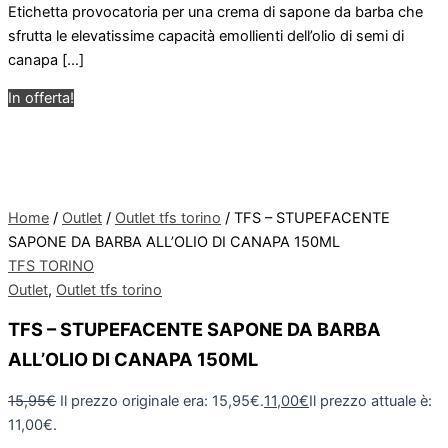
Etichetta provocatoria per una crema di sapone da barba che
sfrutta le elevatissime capacità emollienti dell’olio di semi di
canapa […]
In offerta!
Home
/
Outlet
/
Outlet tfs torino
/ TFS – STUPEFACENTE
SAPONE DA BARBA ALL’OLIO DI CANAPA 150ML
TFS TORINO
Outlet
,
Outlet tfs torino
TFS – STUPEFACENTE SAPONE DA BARBA
ALL’OLIO DI CANAPA 150ML
15,95
€
Il prezzo originale era: 15,95€.
11,00
€
Il prezzo attuale è:
11,00€.