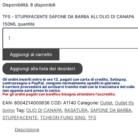
Disponibilità:
8 disponibili
TFS - STUPEFACENTE SAPONE DA BARBA ALL'OLIO DI CANAPA
150ML quantità
Aggiungi al carrello
Aggiungi alla lista dei desideri
Gli ordini inseriti entro le ore 13, pagati con carta di credito, Satispay,
contrassegno e PayPal, vengono normalmente spediti in giornata.
Il corriere provvederà ad avvisarvi tramite mail con la tracciatura del collo
non appena sarà preso in carico.
Per gli ordini pagati con bonifico bisogna attendere l'accredito.
EAN:
8004214000636
COD:
A1140
Categorie:
Outlet
,
Outlet tfs
torino
Tag:
OLIO DI CANAPA
,
RASATURA
,
SAPONE DA BARBA
,
STUPEFACENTE
,
TCHEON FUNG SING
,
TFS
Descrizione