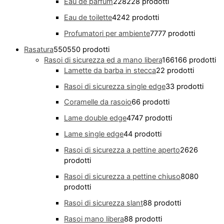
Eau de parfum
228
228 prodotti
Eau de toilette
42
42 prodotti
Profumatori per ambiente
77
77 prodotti
Rasatura
550
550 prodotti
Rasoi di sicurezza ed a mano libera
166
166 prodotti
Lamette da barba in stecca
2
2 prodotti
Rasoi di sicurezza single edge
3
3 prodotti
Coramelle da rasoio
6
6 prodotti
Lame double edge
47
47 prodotti
Lame single edge
4
4 prodotti
Rasoi di sicurezza a pettine aperto
26
26
prodotti
Rasoi di sicurezza a pettine chiuso
80
80
prodotti
Rasoi di sicurezza slant
8
8 prodotti
Rasoi mano libera
8
8 prodotti