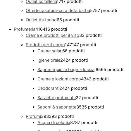
Outlet coltelleria
17
17 prodotti
Offerte rasatura-cura della barba
57
57 prodotti
Outlet tfs torino
6
6 prodotti
Profumeria
416
416 prodotti
Creme e prodotti per il viso
3
3 prodotti
Prodotti per il corpo
147
147 prodotti
Creme solari
6
6 prodotti
Igiene orale
24
24 prodotti
Saponi liquidi e bagni-doccia,
65
65 prodotti
Creme e lozioni corpo
43
43 prodotti
Deodoranti
24
24 prodotti
Salviette profumate
2
2 prodotti
Saponi & saponette
35
35 prodotti
Profumi
393
393 prodotti
Acqua di colonia
87
87 prodotti