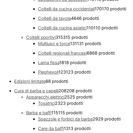
Coltelli da cucina occidentali
170
170 prodotti
Coltelli da tavola
46
46 prodotti
Coltelli da cucina asiatici
110
110 prodotti
Coltelli sportivi
315
315 prodotti
Multiuso e torce
131
131 prodotti
Coltelli regionali francesi
68
68 prodotti
Lama fissa
18
18 prodotti
Pieghevoli
123
123 prodotti
Edizioni limitate
8
8 prodotti
Cura di barba e capelli
208
208 prodotti
Apparecchi elettrici
25
25 prodotti
Tosatrici
23
23 prodotti
Barba e baffi
115
115 prodotti
Spazzole e forbici da barba
29
29 prodotti
Cere da baffi
13
13 prodotti