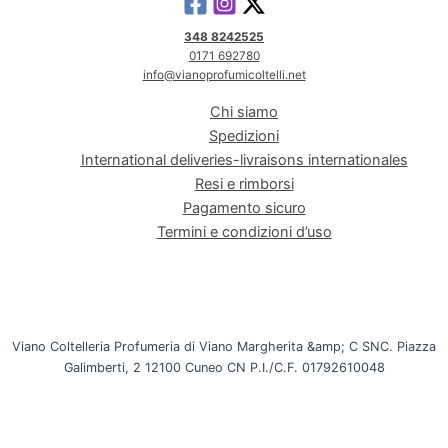
348 8242525
0171 692780
info@vianoprofumicoltelli.net
Chi siamo
Spedizioni
International deliveries-livraisons internationales
Resi e rimborsi
Pagamento sicuro
Termini e condizioni d’uso
Viano Coltelleria Profumeria di Viano Margherita &amp; C SNC. Piazza
Galimberti, 2 12100 Cuneo CN P.I./C.F. 01792610048
INTERNET&Co. web agency
- Con
Kuaby
Visibilità - Sito web - Posizionamento online -
Social