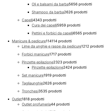
Oli e balsami da barba
56
56 prodotti
Shampoo da barba
26
26 prodotti
Capelli
43
43 prodotti
Cura dei capelli
59
59 prodotti
Pettini e forbici da capelli
65
65 prodotti
Manicure & pedicure
114
114 prodotti
Lime da unghie e raspe da pedicure
12
12 prodotti
Forbici manicure
17
17 prodotti
Pinzette epilazione
23
23 prodotti
Pinzette epilazione
24
24 prodotti
Set manicure
19
19 prodotti
Tagliaunghie
26
26 prodotti
Tronchesi
35
35 prodotti
Outlet
18
18 prodotti
Outlet profumeria
4
4 prodotti