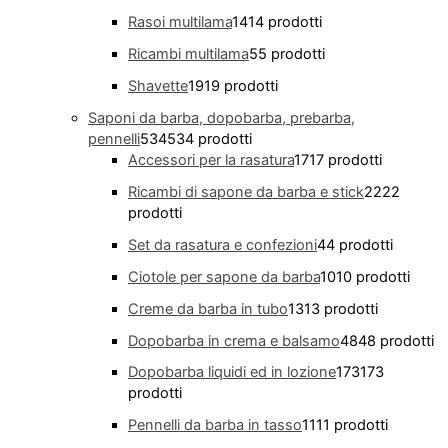
Rasoi multilama
14
14 prodotti
Ricambi multilama
5
5 prodotti
Shavette
19
19 prodotti
Saponi da barba, dopobarba, prebarba,
pennelli
534
534 prodotti
Accessori per la rasatura
17
17 prodotti
Ricambi di sapone da barba e stick
22
22
prodotti
Set da rasatura e confezioni
4
4 prodotti
Ciotole per sapone da barba
10
10 prodotti
Creme da barba in tubo
13
13 prodotti
Dopobarba in crema e balsamo
48
48 prodotti
Dopobarba liquidi ed in lozione
173
173
prodotti
Pennelli da barba in tasso
11
11 prodotti