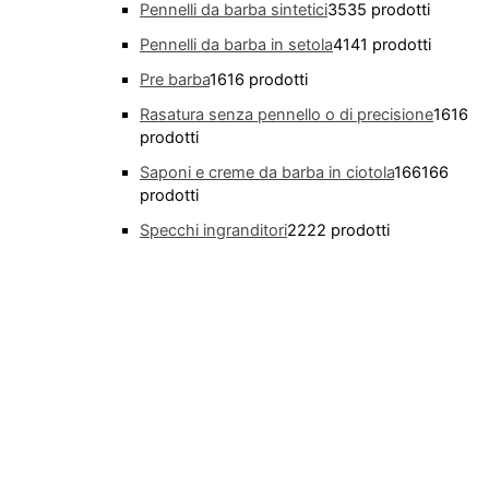
Pennelli da barba sintetici
35
35 prodotti
Pennelli da barba in setola
41
41 prodotti
Pre barba
16
16 prodotti
Rasatura senza pennello o di precisione
16
16
prodotti
Saponi e creme da barba in ciotola
166
166
prodotti
Specchi ingranditori
22
22 prodotti