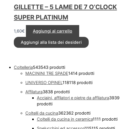
GILLETTE – 5 LAME DE 7 O’CLOCK
SUPER PLATINUM
1,60
€
Aggiungi al carrello
Aggiungi alla lista dei desideri
Coltelleria
543
543 prodotti
MACININI TRE SPADE
14
14 prodotti
UNIVERSO OPINEL
118
118 prodotti
Affilatura
38
38 prodotti
Acciaini, affilatori e pietre da affilatura
39
39
prodotti
Coltelli da cucina
362
362 prodotti
Coltelli da cucina in ceramica
11
11 prodotti
Spelucchini ed accessori
115
115 prodotti