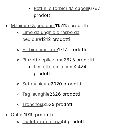
Pettini e forbici da capelli
67
67
prodotti
Manicure & pedicure
115
115 prodotti
Lime da unghie e raspe da
pedicure
12
12 prodotti
Forbici manicure
17
17 prodotti
Pinzette epilazione
23
23 prodotti
Pinzette epilazione
24
24
prodotti
Set manicure
20
20 prodotti
Tagliaunghie
26
26 prodotti
Tronchesi
35
35 prodotti
Outlet
19
19 prodotti
Outlet profumeria
4
4 prodotti