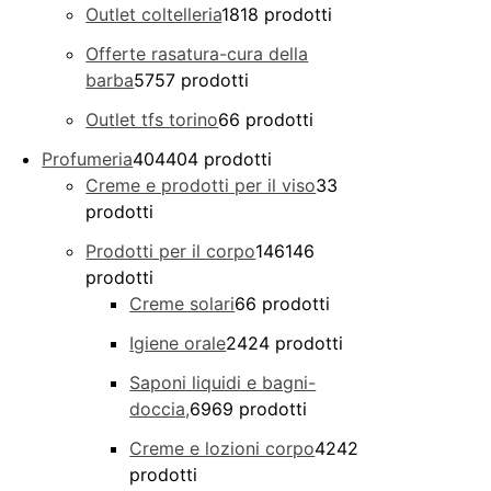
Outlet coltelleria
18
18 prodotti
Offerte rasatura-cura della
barba
57
57 prodotti
Outlet tfs torino
6
6 prodotti
Profumeria
404
404 prodotti
Creme e prodotti per il viso
3
3
prodotti
Prodotti per il corpo
146
146
prodotti
Creme solari
6
6 prodotti
Igiene orale
24
24 prodotti
Saponi liquidi e bagni-
doccia,
69
69 prodotti
Creme e lozioni corpo
42
42
prodotti