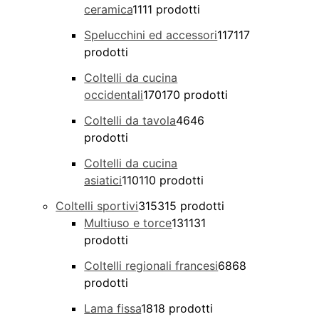
ceramica
11
11 prodotti
Spelucchini ed accessori
117
117
prodotti
Coltelli da cucina
occidentali
170
170 prodotti
Coltelli da tavola
46
46
prodotti
Coltelli da cucina
asiatici
110
110 prodotti
Coltelli sportivi
315
315 prodotti
Multiuso e torce
131
131
prodotti
Coltelli regionali francesi
68
68
prodotti
Lama fissa
18
18 prodotti