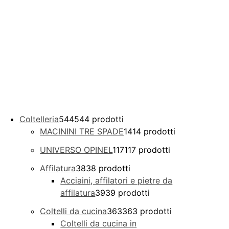
Coltelleria
544
544 prodotti
MACININI TRE SPADE
14
14 prodotti
UNIVERSO OPINEL
117
117 prodotti
Affilatura
38
38 prodotti
Acciaini, affilatori e pietre da
affilatura
39
39 prodotti
Coltelli da cucina
363
363 prodotti
Coltelli da cucina in