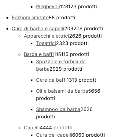
Pieghevoli
123
123 prodotti
Edizioni limitate
8
8 prodotti
Cura di barba e capelli
209
209 prodotti
Apparecchi elettrici
26
26 prodotti
Tosatrici
23
23 prodotti
Barba e baffi
115
115 prodotti
Spazzole e forbici da
barba
29
29 prodotti
Cere da baffi
13
13 prodotti
Oli e balsami da barba
56
56
prodotti
Shampoo da barba
26
26
prodotti
Capelli
44
44 prodotti
Cura dei capelli
60
60 prodotti