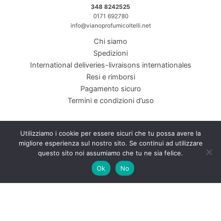
348 8242525
0171 692780
info@vianoprofumicoltelli.net
Chi siamo
Spedizioni
International deliveries-livraisons internationales
Resi e rimborsi
Pagamento sicuro
Termini e condizioni d’uso
Utilizziamo i cookie per essere sicuri che tu possa avere la
migliore esperienza sul nostro sito. Se continui ad utilizzare
Viano Coltelleria Profumeria di Viano Margherita &amp; C SNC. Piazza
questo sito noi assumiamo che tu ne sia felice.
Galimberti, 2 12100 Cuneo CN P.I./C.F. 01792610048
Ok
No
INTERNET&Co. web agency
- Con
Kuaby
Visibilità - Sito web - Posizionamento online -
Social