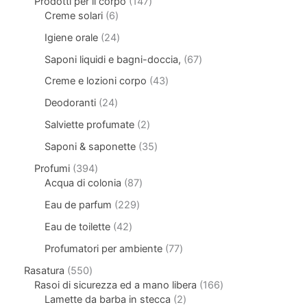
Prodotti per il corpo
147
Creme solari
6
Igiene orale
24
Saponi liquidi e bagni-doccia,
67
Creme e lozioni corpo
43
Deodoranti
24
Salviette profumate
2
Saponi & saponette
35
Profumi
394
Acqua di colonia
87
Eau de parfum
229
Eau de toilette
42
Profumatori per ambiente
77
Rasatura
550
Rasoi di sicurezza ed a mano libera
166
Lamette da barba in stecca
2