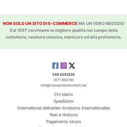
NON SOLO UN SITO DI E-COMMERCE
MA UN VERO NEGOZIO
Dal 1897 cerchiamo la migliore qualità nel campo della
coltelleria, rasatura classica, manicure ed alta profumeria.
348 8242525
0171 692780
info@vianoprofumicoltelli.net
Chi siamo
Spedizioni
International deliveries-livraisons internationales
Resi e rimborsi
Pagamento sicuro
Prodotti di bellezza e cura personale:
1