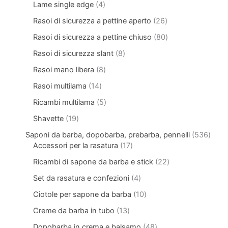
Lame single edge
4
Rasoi di sicurezza a pettine aperto
26
Rasoi di sicurezza a pettine chiuso
80
Rasoi di sicurezza slant
8
Rasoi mano libera
8
Rasoi multilama
14
Ricambi multilama
5
Shavette
19
Saponi da barba, dopobarba, prebarba, pennelli
536
Accessori per la rasatura
17
Ricambi di sapone da barba e stick
22
Set da rasatura e confezioni
4
Ciotole per sapone da barba
10
Creme da barba in tubo
13
Dopobarba in crema e balsamo
48