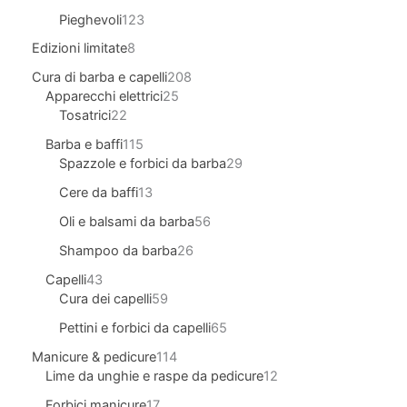
Pieghevoli
123
Edizioni limitate
8
Cura di barba e capelli
208
Apparecchi elettrici
25
Tosatrici
22
Barba e baffi
115
Spazzole e forbici da barba
29
Cere da baffi
13
Oli e balsami da barba
56
Shampoo da barba
26
Capelli
43
Cura dei capelli
59
Pettini e forbici da capelli
65
Manicure & pedicure
114
Lime da unghie e raspe da pedicure
12
Forbici manicure
17