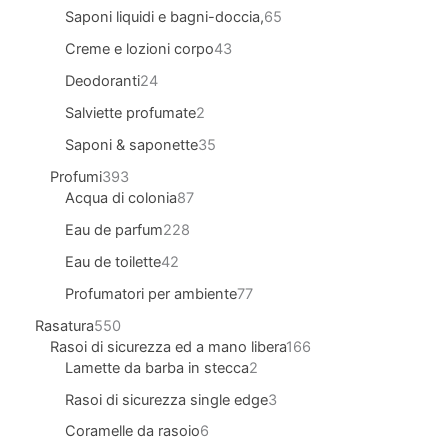
Saponi liquidi e bagni-doccia,
65
Creme e lozioni corpo
43
Deodoranti
24
Salviette profumate
2
Saponi & saponette
35
Profumi
393
Acqua di colonia
87
Eau de parfum
228
Eau de toilette
42
Profumatori per ambiente
77
Rasatura
550
Rasoi di sicurezza ed a mano libera
166
Lamette da barba in stecca
2
Rasoi di sicurezza single edge
3
Coramelle da rasoio
6