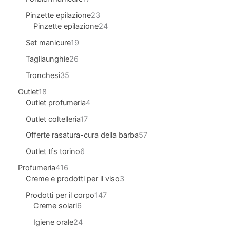
Pinzette epilazione
23
Pinzette epilazione
24
Set manicure
19
Tagliaunghie
26
Tronchesi
35
Outlet
18
Outlet profumeria
4
Outlet coltelleria
17
Offerte rasatura-cura della barba
57
Outlet tfs torino
6
Profumeria
416
Creme e prodotti per il viso
3
Prodotti per il corpo
147
Creme solari
6
Igiene orale
24