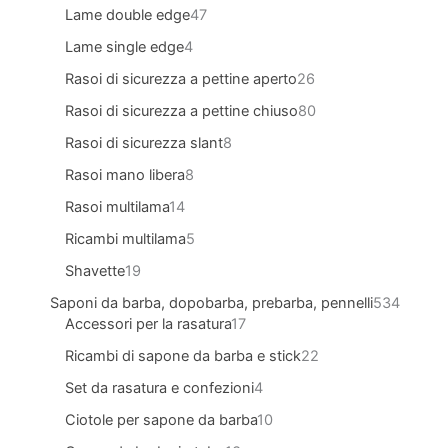
Lame double edge
47
Lame single edge
4
Rasoi di sicurezza a pettine aperto
26
Rasoi di sicurezza a pettine chiuso
80
Rasoi di sicurezza slant
8
Rasoi mano libera
8
Rasoi multilama
14
Ricambi multilama
5
Shavette
19
Saponi da barba, dopobarba, prebarba, pennelli
534
Accessori per la rasatura
17
Ricambi di sapone da barba e stick
22
Set da rasatura e confezioni
4
Ciotole per sapone da barba
10