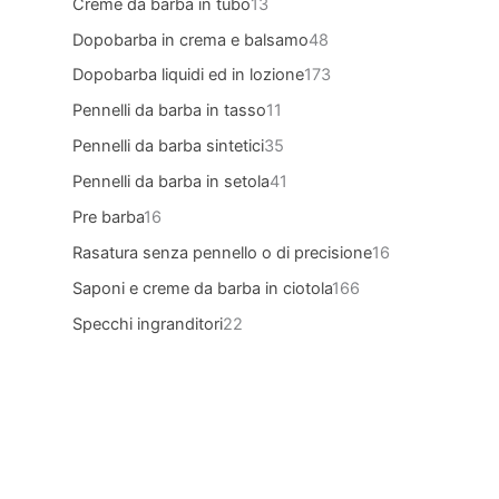
Creme da barba in tubo
13
Dopobarba in crema e balsamo
48
Dopobarba liquidi ed in lozione
173
Pennelli da barba in tasso
11
Pennelli da barba sintetici
35
Pennelli da barba in setola
41
Pre barba
16
Rasatura senza pennello o di precisione
16
Saponi e creme da barba in ciotola
166
Specchi ingranditori
22