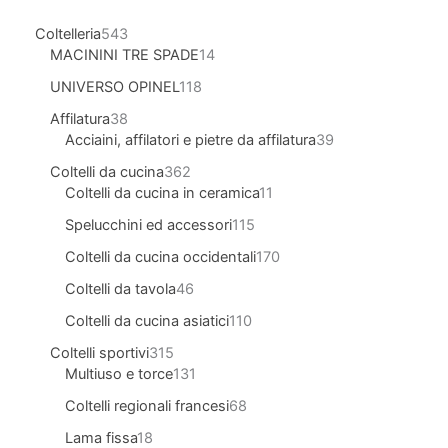
Coltelleria
543
MACININI TRE SPADE
14
UNIVERSO OPINEL
118
Affilatura
38
Acciaini, affilatori e pietre da affilatura
39
Coltelli da cucina
362
Coltelli da cucina in ceramica
11
Spelucchini ed accessori
115
Coltelli da cucina occidentali
170
Coltelli da tavola
46
Coltelli da cucina asiatici
110
Coltelli sportivi
315
Multiuso e torce
131
Coltelli regionali francesi
68
Lama fissa
18