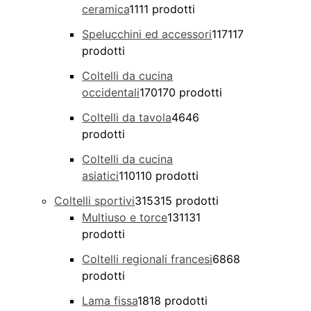
ceramica
11
11 prodotti
Spelucchini ed accessori
117
117
prodotti
Coltelli da cucina
occidentali
170
170 prodotti
Coltelli da tavola
46
46
prodotti
Coltelli da cucina
asiatici
110
110 prodotti
Coltelli sportivi
315
315 prodotti
Multiuso e torce
131
131
prodotti
Coltelli regionali francesi
68
68
prodotti
Lama fissa
18
18 prodotti