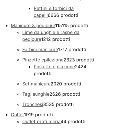
Pettini e forbici da
capelli
66
66 prodotti
Manicure & pedicure
115
115 prodotti
Lime da unghie e raspe da
pedicure
12
12 prodotti
Forbici manicure
17
17 prodotti
Pinzette epilazione
23
23 prodotti
Pinzette epilazione
24
24
prodotti
Set manicure
20
20 prodotti
Tagliaunghie
26
26 prodotti
Tronchesi
35
35 prodotti
Outlet
19
19 prodotti
Outlet profumeria
4
4 prodotti