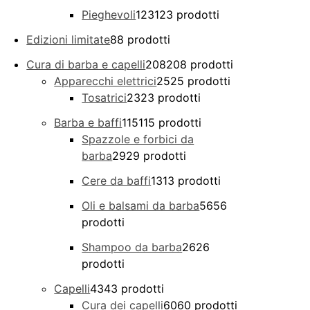
Pieghevoli
123
123 prodotti
Edizioni limitate
8
8 prodotti
Cura di barba e capelli
208
208 prodotti
Apparecchi elettrici
25
25 prodotti
Tosatrici
23
23 prodotti
Barba e baffi
115
115 prodotti
Spazzole e forbici da
barba
29
29 prodotti
Cere da baffi
13
13 prodotti
Oli e balsami da barba
56
56
prodotti
Shampoo da barba
26
26
prodotti
Capelli
43
43 prodotti
Cura dei capelli
60
60 prodotti