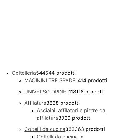
Coltelleria
544
544 prodotti
MACININI TRE SPADE
14
14 prodotti
UNIVERSO OPINEL
118
118 prodotti
Affilatura
38
38 prodotti
Acciaini, affilatori e pietre da
affilatura
39
39 prodotti
Coltelli da cucina
363
363 prodotti
Coltelli da cucina in