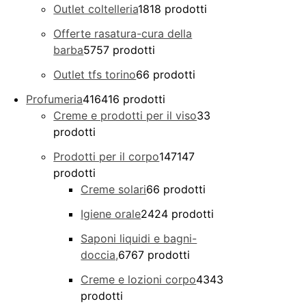
Outlet coltelleria
18
18 prodotti
Offerte rasatura-cura della
barba
57
57 prodotti
Outlet tfs torino
6
6 prodotti
Profumeria
416
416 prodotti
Creme e prodotti per il viso
3
3
prodotti
Prodotti per il corpo
147
147
prodotti
Creme solari
6
6 prodotti
Igiene orale
24
24 prodotti
Saponi liquidi e bagni-
doccia,
67
67 prodotti
Creme e lozioni corpo
43
43
prodotti