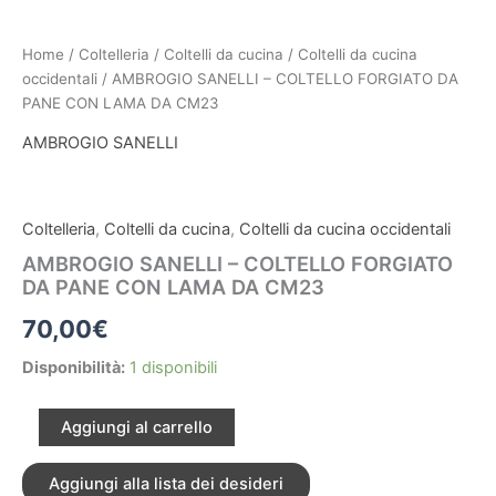
-
COLTELLO
FORGIATO
Home
/
Coltelleria
/
Coltelli da cucina
/
Coltelli da cucina
DA
occidentali
/ AMBROGIO SANELLI – COLTELLO FORGIATO DA
PANE
PANE CON LAMA DA CM23
CON
AMBROGIO SANELLI
LAMA
DA
CM23
quantità
Coltelleria
,
Coltelli da cucina
,
Coltelli da cucina occidentali
AMBROGIO SANELLI – COLTELLO FORGIATO
DA PANE CON LAMA DA CM23
70,00
€
Disponibilità:
1 disponibili
Aggiungi al carrello
Aggiungi alla lista dei desideri