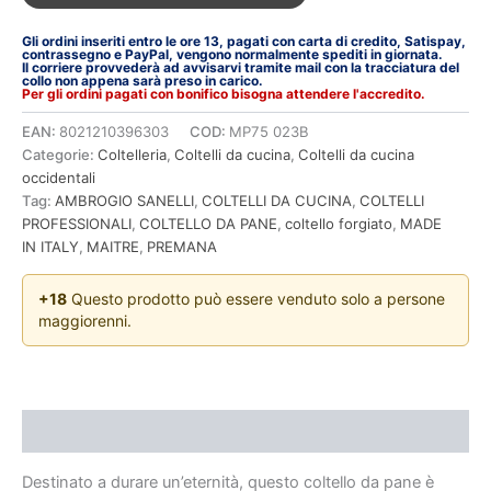
Gli ordini inseriti entro le ore 13, pagati con carta di credito, Satispay,
contrassegno e PayPal, vengono normalmente spediti in giornata.
Il corriere provvederà ad avvisarvi tramite mail con la tracciatura del
collo non appena sarà preso in carico.
Per gli ordini pagati con bonifico bisogna attendere l'accredito.
EAN:
8021210396303
COD:
MP75 023B
Categorie:
Coltelleria
,
Coltelli da cucina
,
Coltelli da cucina
occidentali
Tag:
AMBROGIO SANELLI
,
COLTELLI DA CUCINA
,
COLTELLI
PROFESSIONALI
,
COLTELLO DA PANE
,
coltello forgiato
,
MADE
IN ITALY
,
MAITRE
,
PREMANA
+18
Questo prodotto può essere venduto solo a persone
maggiorenni.
Descrizione
Destinato a durare un’eternità, questo coltello da pane è