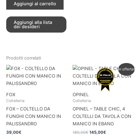
Aggiungi al carrello
Aggiungi alla lista
dei desideri
Prodotti correlati
Il
Il
In offerta!
prezzo
prezzo
originale
attuale
era:
è:
180,00€.
145,00€.
FOX
OPINEL
Coltelleria
Coltelleria
FOX – COLTELLO DA
OPINEL – TABLE CHIC, 4
FUNGHI CON MANICO IN
COLTELLI DA TAVOLA CON
PALISSANDRO
MANICO IN EBANO
39,00
€
180,00
€
145,00
€